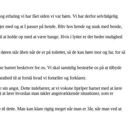
 erfaring vi har fået siden vi var børn. Vi har derfor selvfølgelig
ave jer med og at I passer på hende. Bliv hos hende og snak med hende,
il at holde op med at være bange. Hvis i lytter er der bedre mulighed
øren står åben når de er på toilettet, så de kan høre mor og far, for så
lse barnet beskriver for os. Vi skal samtidig bestræbe os på at tilbyde
thed til at forstå hvad vi fortæller og forklarer.
 sin angst. Dette indebærer, at vi voksne hjælper barnet med at lære
tigt at lære hvordan man takler angstvækkende situationer, som er
til dette. Man kan klare rigtig meget når man er 3år, når man ved at