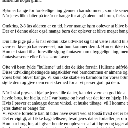
søskende noget grimt.
Børn er bange for forskellige ting gennem barndommen, som de senere
Når jeres lille datter på tre år er bange for at gå alene ind i rum, f.eks
Omkring 2-3 års alderen er en tid, hvor mange børn oplever at blive b
Der er i denne alder også mange børn der oplever at blive meget bange
Din lille pige på 3 år har endnu ikke udviklet sig til at være i stand ti
være en løve på badeværelset, når hun kommer derud. Hun er ikke i stan
Hun er i stand til at forestille sig og fantasere om uhyggelige ting, 
fantasivæsener eller f.eks. store løver.
Ofte vil børn fylde ”hullerne” ud i det de ikke forstår. Hullerne udfyld
Disse udviklingsbetingede angstkilder ved barndommen er almene og ul
vores børn bliver bange. Vi kan ikke skabe en barndom for vores bø
støtte dem og give dem en sikkerhed for at vi passer godt på dem.
Når I skal prøve at hjælpe jeres lille datter, kan det være en god ide 
havde brug for hjælp, når I var bange og hvad var det for en hjælp I h
Hvis I prøver at anlægge denne vinkel, at huske tilbage, vil I komme til
jeres datter er bange for.
Vi voksne forældre kan til tider have svært ved at forstå hvad det er b
Det er vigtigt, at I ikke bagatellisere, hvad jeres datter fortæller jer 
Hun har brug for, at I giver hende en oplevelse af at I hører og tager a