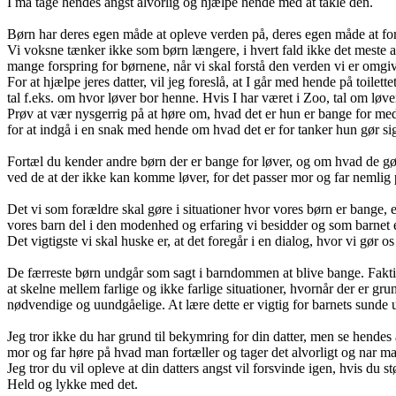
I må tage hendes angst alvorlig og hjælpe hende med at takle den.
Børn har deres egen måde at opleve verden på, deres egen måde at fo
Vi voksne tænker ikke som børn længere, i hvert fald ikke det meste af 
mange forspring for børnene, når vi skal forstå den verden vi er omgive
For at hjælpe jeres datter, vil jeg foreslå, at I går med hende på toil
tal f.eks. om hvor løver bor henne. Hvis I har været i Zoo, tal om løv
Prøv at vær nysgerrig på at høre om, hvad det er hun er bange for med 
for at indgå i en snak med hende om hvad det er for tanker hun gør si
Fortæl du kender andre børn der er bange for løver, og om hvad de gør s
ved de at der ikke kan komme løver, for det passer mor og far nemlig p
Det vi som forældre skal gøre i situationer hvor vores børn er bange, er
vores barn del i den modenhed og erfaring vi besidder og som barnet 
Det vigtigste vi skal huske er, at det foregår i en dialog, hvor vi gør 
De færreste børn undgår som sagt i barndommen at blive bange. Faktisk
at skelne mellem farlige og ikke farlige situationer, hvornår der er gr
nødvendige og uundgåelige. At lære dette er vigtig for barnets sunde 
Jeg tror ikke du har grund til bekymring for din datter, men se hendes
mor og far høre på hvad man fortæller og tager det alvorligt og nar m
Jeg tror du vil opleve at din datters angst vil forsvinde igen, hvis d
Held og lykke med det.