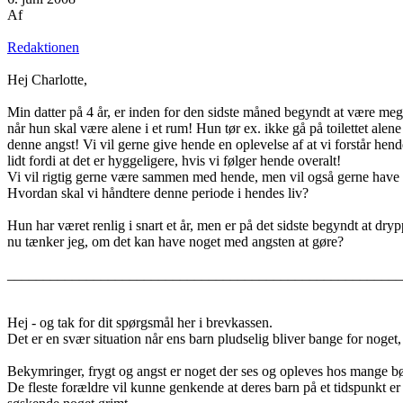
Af
Redaktionen
Hej Charlotte,
Min datter på 4 år, er inden for den sidste måned begyndt at være meg
når hun skal være alene i et rum! Hun tør ex. ikke gå på toilettet alen
denne angst! Vi vil gerne give hende en oplevelse af at vi forstår hend
lidt fordi at det er hyggeligere, hvis vi følger hende overalt!
Vi vil rigtig gerne være sammen med hende, men vil også gerne have at
Hvordan skal vi håndtere denne periode i hendes liv?
Hun har været renlig i snart et år, men er på det sidste begyndt at dryppe
nu tænker jeg, om det kan have noget med angsten at gøre?
_______________________________________________________
Hej - og tak for dit spørgsmål her i brevkassen.
Det er en svær situation når ens barn pludselig bliver bange for noget
Bekymringer, frygt og angst er noget der ses og opleves hos mange bø
De fleste forældre vil kunne genkende at deres barn på et tidspunkt er