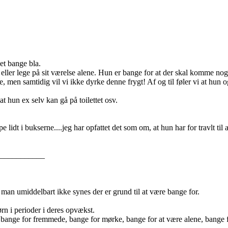
et bange bla.
e eller lege på sit værelse alene. Hun er bange for at der skal komme nogl
e, men samtidig vil vi ikke dyrke denne frygt! Af og til føler vi at hun
 hun ex selv kan gå på toilettet osv.
 lidt i bukserne....jeg har opfattet det som om, at hun har for travlt til at
___________
, man umiddelbart ikke synes der er grund til at være bange for.
rn i perioder i deres opvækst.
 bange for fremmede, bange for mørke, bange for at være alene, bange fo