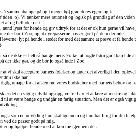
rstå sammenhænge på og i meget høj grad deres egen logik.
tiden :o). Vi tænker mere rationelt og logisk på grundlag af den viden og
t af og befinder os i.
ettet, tænd lyset for hende og giv udtryk for at det er ok hun gerne vil h
erne der bor i Zoo, og at dyrepasserne passer godt på dem derinde.
løverne, lyt på hende i stedet for med det samme at prøve at få hende t
g.
å de ikke er helt så bange mere. Fortæl at nogle børn godt kan lide at d
å der ikke gør, og de bor jo også inde i Zoo.
 at vi skal acceptere barnets følelser og tager det alvorligt i den opleve
endnu ikke har.
os rigtig umage for at afstemme vores budskaber med barnets behov og para
 er det en vigtig udviklingsopgave for barnet at lære at mestre og takle
und til at være bange og undgår en farlig situation. Men det er også vig
udvikling.
 angst som en udvikling hun skal igennem og hun har brug for din hjælp 
an ved de passer godt på mig.
u støtter og hjælper hende med at komme igennem det.