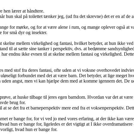
 hen lærer at håndtere.
. når hun skal på toilettet tænker jeg, (ud fra det skrevne) det er en af de
ange for mørke, og for at være alene i rum, og mange oplever også at væ
 for små dyr og insekter.
l at skelne mellem virkelighed og fantasi, hvilket betyder, at hun ikke ve
d til at sætte sine tanker i perspektiv, dvs. at bedømme sandsynligheden
men har endnu ikke evnen til at skelne mellem fantasi og virkelighed. De
es med stof fra deres fantasi, ofte uden at vi voksne overhovedet indvies 
øseligt forbundet med det at være barn. Det betyder, at lige meget hvo
rn uden angst, men vi kan hjælpe dem med at komme igennem det. De ud
at prøve, at huske tilbage til jeres egen barndom. Hvordan var det at vær
avde brug for.
 at se det fra et barneperspektiv mere end fra et voksenperspektiv. Dette 
arnet er bange for, for vi ved jo med vores erfaring, at der ikke kan vær
om hvad hun er bange for, ligeledes er det vigtigt at I ikke overdramatisere
lvorligt, hvad hun er bange for.