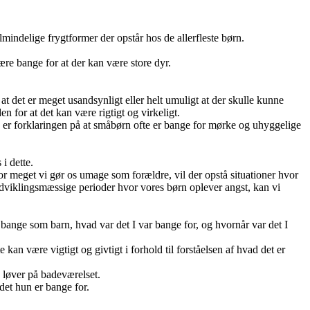
 almindelige frygtformer der opstår hos de allerfleste børn.
re bange for at der kan være store dyr.
d at det er meget usandsynligt eller helt umuligt at der skulle kunne
 for at det kan være rigtigt og virkeligt.
tte er forklaringen på at småbørn ofte er bange for mørke og uhyggelige
i dette.
r meget vi gør os umage som forældre, vil der opstå situationer hvor
viklingsmæssige perioder hvor vores børn oplever angst, kan vi
e bange som barn, hvad var det I var bange for, og hvornår var det I
kan være vigtigt og givtigt i forhold til forståelsen af hvad det er
e løver på badeværelset.
 det hun er bange for.