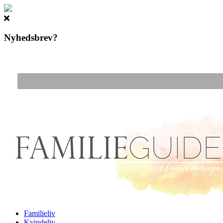
Nyhedsbrev?
Gå til hovedindhold
Familieliv
Kvindeliv