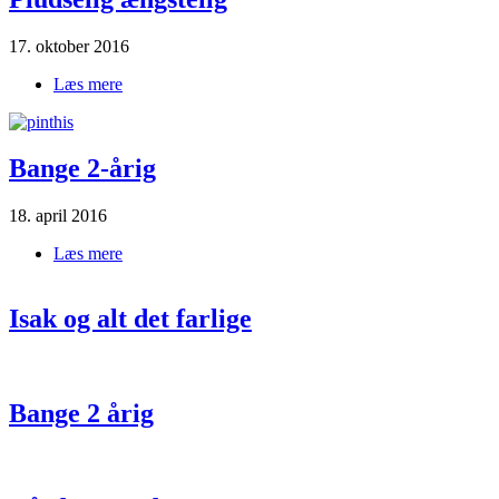
17. oktober 2016
Læs mere
om Pludselig|ængstelig
Bange 2-årig
18. april 2016
Læs mere
om Bange|2-årig
Isak og alt det farlige
Bange 2 årig