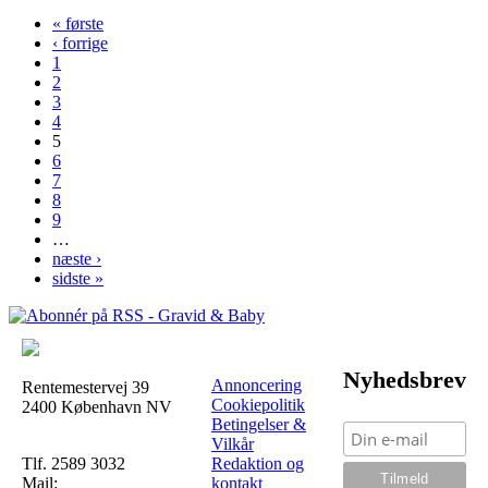
« første
‹ forrige
Sider
1
2
3
4
5
6
7
8
9
…
næste ›
sidste »
Nyhedsbrev
Annoncering
Rentemestervej 39
Cookiepolitik
2400 København NV
Betingelser &
Vilkår
Tlf. 2589 3032
Redaktion og
Mail:
kontakt