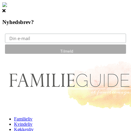
Nyhedsbrev?
Gå til hovedindhold
Familieliv
Kvindeliv
Køkkenliv