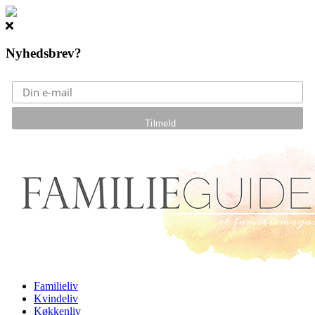
Nyhedsbrev?
Gå til hovedindhold
Familieliv
Kvindeliv
Køkkenliv