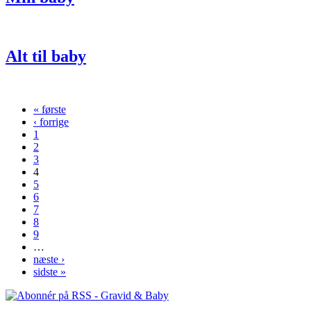
Alt til baby
« første
Sider
‹ forrige
1
2
3
4
5
6
7
8
9
…
næste ›
sidste »