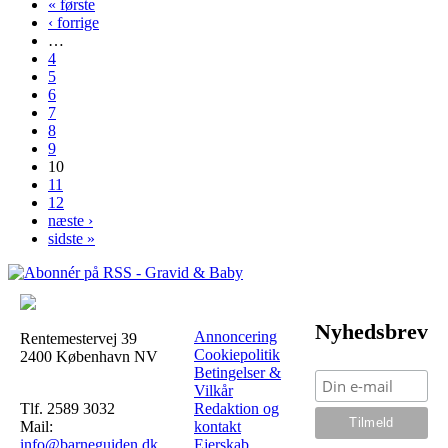
« første
‹ forrige
…
4
5
6
7
8
9
10
11
12
næste ›
sidste »
Nyhedsbrev
Annoncering
Rentemestervej 39
Cookiepolitik
2400 København NV
Betingelser &
Vilkår
Tlf. 2589 3032
Redaktion og
Mail:
kontakt
info@barneguiden.dk
Ejerskab