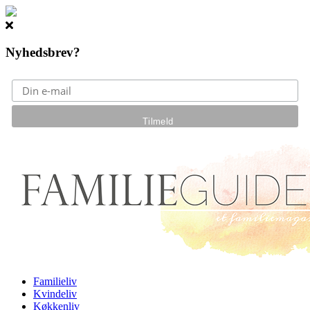
Nyhedsbrev?
Gå til hovedindhold
Familieliv
Kvindeliv
Køkkenliv