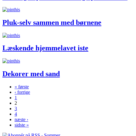
Pluk-selv sammen med børnene
Læskende hjemmelavet iste
Dekorer med sand
« første
‹ forrige
Sider
1
2
3
4
næste ›
sidste »