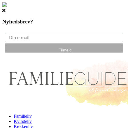
Nyhedsbrev?
Gå til hovedindhold
Familieliv
Kvindeliv
Køkkenliv