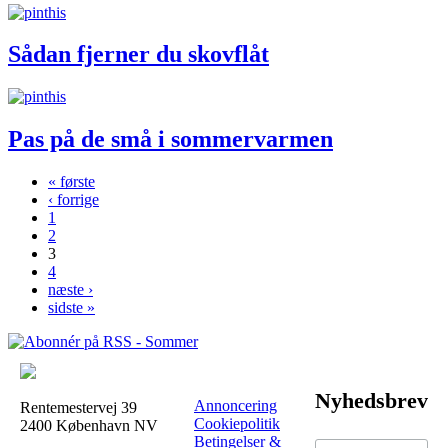
Sådan fjerner du skovflåt
Pas på de små i sommervarmen
« første
‹ forrige
Sider
1
2
3
4
næste ›
sidste »
Nyhedsbrev
Annoncering
Rentemestervej 39
Cookiepolitik
2400 København NV
Betingelser &