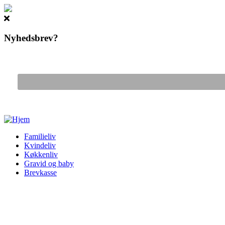
Nyhedsbrev?
Gå til hovedindhold
Familieliv
Kvindeliv
Køkkenliv
Gravid og baby
Brevkasse