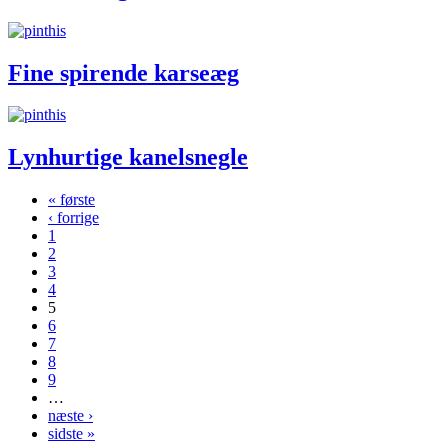
Fine spirende karseæg
Lynhurtige kanelsnegle
« første
‹ forrige
Sider
1
2
3
4
5
6
7
8
9
…
næste ›
sidste »