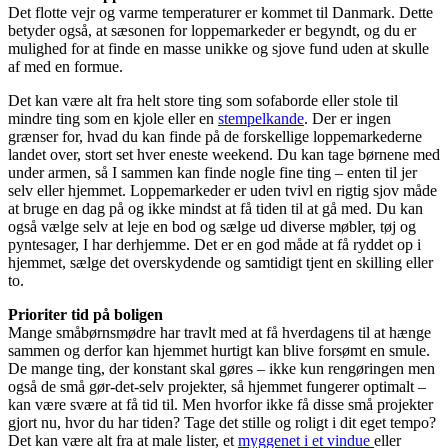
Det flotte vejr og varme temperaturer er kommet til Danmark. Dette
betyder også, at sæsonen for loppemarkeder er begyndt, og du er
mulighed for at finde en masse unikke og sjove fund uden at skulle
af med en formue.
Det kan være alt fra helt store ting som sofaborde eller stole til
mindre ting som en kjole eller en
stempelkande
. Der er ingen
grænser for, hvad du kan finde på de forskellige loppemarkederne
landet over, stort set hver eneste weekend. Du kan tage børnene med
under armen, så I sammen kan finde nogle fine ting – enten til jer
selv eller hjemmet. Loppemarkeder er uden tvivl en rigtig sjov måde
at bruge en dag på og ikke mindst at få tiden til at gå med. Du kan
også vælge selv at leje en bod og sælge ud diverse møbler, tøj og
pyntesager, I har derhjemme. Det er en god måde at få ryddet op i
hjemmet, sælge det overskydende og samtidigt tjent en skilling eller
to.
Prioriter tid på boligen
Mange småbørnsmødre har travlt med at få hverdagens til at hænge
sammen og derfor kan hjemmet hurtigt kan blive forsømt en smule.
De mange ting, der konstant skal gøres – ikke kun rengøringen men
også de små gør-det-selv projekter, så hjemmet fungerer optimalt –
kan være svære at få tid til. Men hvorfor ikke få disse små projekter
gjort nu, hvor du har tiden? Tage det stille og roligt i dit eget tempo?
Det kan være alt fra at male lister, et
myggenet i et vindue
eller