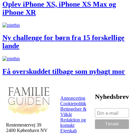
Oplev iPhone XS, iPhone XS Max og
iPhone XR
Ny challenge for børn fra 15 forskellige
lande
Få overskuddet tilbage som nybagt mor
Nyhedsbrev
Annoncering
Cookiepolitik
Betingelser &
Vilkår
Redaktion og
Rentemestervej 39
kontakt
2400 København NV
Ejerskab