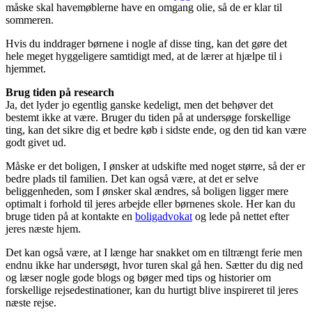
måske skal havemøblerne have en omgang olie, så de er klar til
sommeren.
Hvis du inddrager børnene i nogle af disse ting, kan det gøre det
hele meget hyggeligere samtidigt med, at de lærer at hjælpe til i
hjemmet.
Brug tiden på research
Ja, det lyder jo egentlig ganske kedeligt, men det behøver det
bestemt ikke at være. Bruger du tiden på at undersøge forskellige
ting, kan det sikre dig et bedre køb i sidste ende, og den tid kan være
godt givet ud.
Måske er det boligen, I ønsker at udskifte med noget større, så der er
bedre plads til familien. Det kan også være, at det er selve
beliggenheden, som I ønsker skal ændres, så boligen ligger mere
optimalt i forhold til jeres arbejde eller børnenes skole. Her kan du
bruge tiden på at kontakte en
boligadvokat
og lede på nettet efter
jeres næste hjem.
Det kan også være, at I længe har snakket om en tiltrængt ferie men
endnu ikke har undersøgt, hvor turen skal gå hen. Sætter du dig ned
og læser nogle gode blogs og bøger med tips og historier om
forskellige rejsedestinationer, kan du hurtigt blive inspireret til jeres
næste rejse.