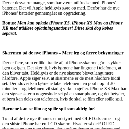
Der er desværre mange, som har været utilfredse med iPhones’
batterier. Det vil Apple heldigvis gøre op med. Derfor har de nye
iPhones’ batterier gennemgået en opgradering.
Bonus:
Man kan oplade iPhone XS, iPhone XS Max og iPhone
XR med trådløse opladningsstationer! Disse skal dog købes
separat.
Skærmen på de nye iPhones – Mere leg og færre bekymringer
Der er flere, som er liiidt trætte af, at iPhone-skærme går i stykker
igen og igen. Det sker tit, hvis børnene har fingrene i telefonen, at
den bliver tabt. Heldigvis er de nye skærme blevet langt mere
hårdføre. Apple siger selv, at skærmene er de mest hårdføre hidtil
set. Derudover kan børnene tabe telefonen i en pool i op til 30
minutter – og telefonen vil stadig virke bagefter. iPhone XS Max har
den største skærm nogensinde set på en smartphone, og det betyder,
at børn kan deles om telefonen, hvis de skal se film eller spille spil.
Børnene kan se film og spille spil som aldrig før!
To ud af de tre nye iPhones er udstyret med OLED-skærme – og
den sidste iPhone har en LCD skærm. Hvad er så det? OLED
skærmen en nye type skærm, der også er dyrere at producere end