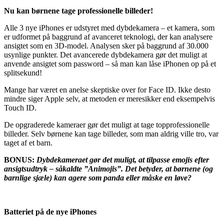
Nu kan børnene tage professionelle billeder!
Alle 3 nye iPhones er udstyret med dybdekamera – et kamera, som
er udformet på baggrund af avanceret teknologi, der kan analysere
ansigtet som en 3D-model. Analysen sker på baggrund af 30.000
usynlige punkter. Det avancerede dybdekamera gør det muligt at
anvende ansigtet som password – så man kan låse iPhonen op på et
splitsekund!
Mange har været en anelse skeptiske over for Face ID. Ikke desto
mindre siger Apple selv, at metoden er meresikker end eksempelvis
Touch ID.
De opgraderede kameraer gør det muligt at tage topprofessionelle
billeder. Selv børnene kan tage billeder, som man aldrig ville tro, var
taget af et barn.
BONUS:
Dybdekameraet gør det muligt, at tilpasse emojis efter
ansigtsudtryk – såkaldte ”Animojis”. Det betyder, at børnene (og
barnlige sjæle) kan agere som panda eller måske en løve?
Batteriet på de nye iPhones