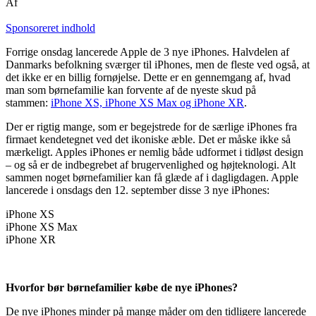
Af
Sponsoreret indhold
Forrige onsdag lancerede Apple de 3 nye iPhones. Halvdelen af
Danmarks befolkning sværger til iPhones, men de fleste ved også, at
det ikke er en billig fornøjelse. Dette er en gennemgang af, hvad
man som børnefamilie kan forvente af de nyeste skud på
stammen:
iPhone XS, iPhone XS Max og iPhone XR
.
Der er rigtig mange, som er begejstrede for de særlige iPhones fra
firmaet kendetegnet ved det ikoniske æble. Det er måske ikke så
mærkeligt. Apples iPhones er nemlig både udformet i tidløst design
– og så er de indbegrebet af brugervenlighed og højteknologi. Alt
sammen noget børnefamilier kan få glæde af i dagligdagen. Apple
lancerede i onsdags den 12. september disse 3 nye iPhones:
iPhone XS
iPhone XS Max
iPhone XR
Hvorfor bør børnefamilier købe de nye iPhones?
De nye iPhones minder på mange måder om den tidligere lancerede