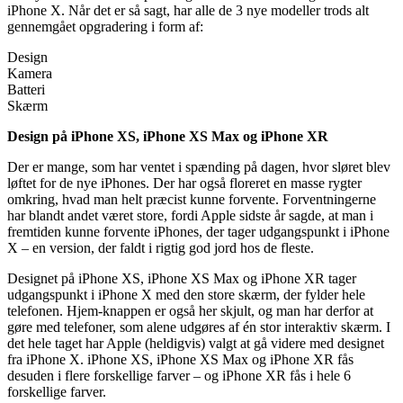
iPhone X. Når det er så sagt, har alle de 3 nye modeller trods alt
gennemgået opgradering i form af:
Design
Kamera
Batteri
Skærm
Design på iPhone XS, iPhone XS Max og iPhone XR
Der er mange, som har ventet i spænding på dagen, hvor sløret blev
løftet for de nye iPhones. Der har også floreret en masse rygter
omkring, hvad man helt præcist kunne forvente. Forventningerne
har blandt andet været store, fordi Apple sidste år sagde, at man i
fremtiden kunne forvente iPhones, der tager udgangspunkt i iPhone
X – en version, der faldt i rigtig god jord hos de fleste.
Designet på iPhone XS, iPhone XS Max og iPhone XR tager
udgangspunkt i iPhone X med den store skærm, der fylder hele
telefonen. Hjem-knappen er også her skjult, og man har derfor at
gøre med telefoner, som alene udgøres af én stor interaktiv skærm. I
det hele taget har Apple (heldigvis) valgt at gå videre med designet
fra iPhone X. iPhone XS, iPhone XS Max og iPhone XR fås
desuden i flere forskellige farver – og iPhone XR fås i hele 6
forskellige farver.