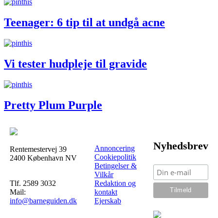
Teenager: 6 tip til at undgå acne
Vi tester hudpleje til gravide
Pretty Plum Purple
Nyhedsbrev
Annoncering
Rentemestervej 39
Cookiepolitik
2400 København NV
Betingelser &
Vilkår
Tlf. 2589 3032
Redaktion og
Mail:
kontakt
info@barneguiden.dk
Ejerskab