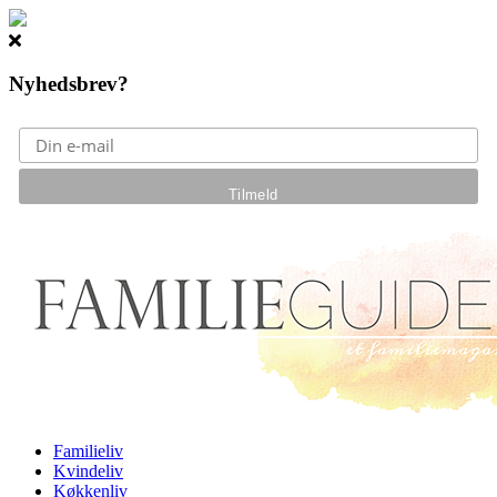
Nyhedsbrev?
Gå til hovedindhold
Familieliv
Kvindeliv
Køkkenliv