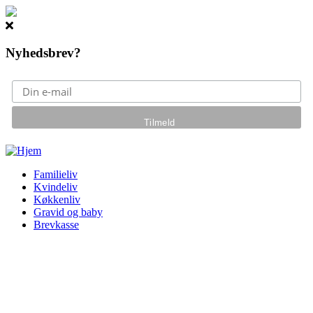
Nyhedsbrev?
Gå til hovedindhold
Familieliv
Kvindeliv
Køkkenliv
Gravid og baby
Brevkasse