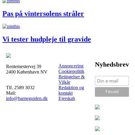
Pas på vintersolens stråler
Vi tester hudpleje til gravide
Nyhedsbrev
Annoncering
Rentemestervej 39
Cookiepolitik
2400 København NV
Betingelser &
Vilkår
Tlf. 2589 3032
Redaktion og
Mail:
kontakt
info@barneguiden.dk
Ejerskab