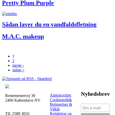
Pretty Plum Purple
Sådan laver du en vandfaldsfletning
M.A.C. makeup
1
Sider
2
næste ›
sidste »
Nyhedsbrev
Annoncering
Rentemestervej 39
Cookiepolitik
2400 København NV
Betingelser &
Vilkår
Tlf. 2589 3032
Redaktion og