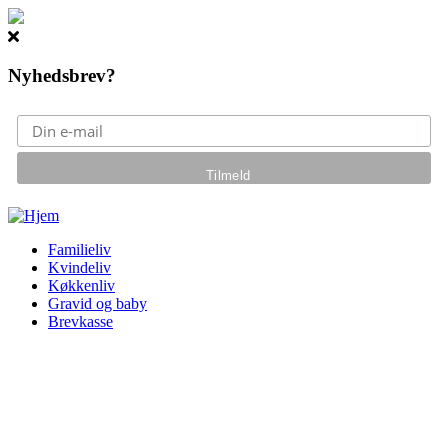
Nyhedsbrev?
Gå til hovedindhold
Familieliv
Kvindeliv
Køkkenliv
Gravid og baby
Brevkasse