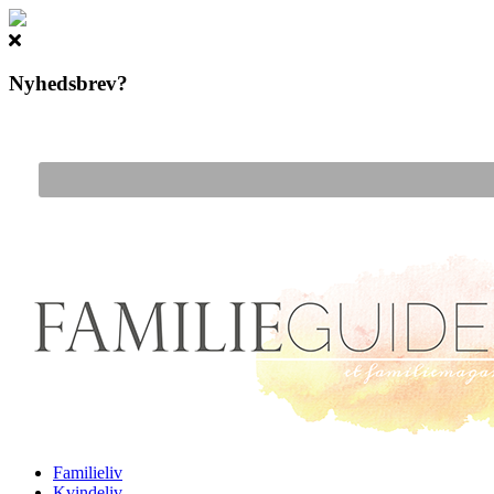
Nyhedsbrev?
Gå til hovedindhold
Familieliv
Kvindeliv