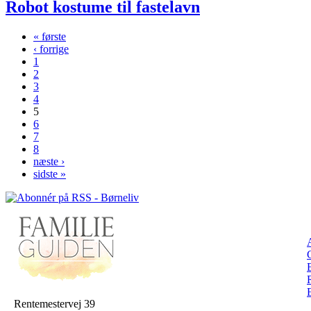
Robot kostume til fastelavn
« første
‹ forrige
Sider
1
2
3
4
5
6
7
8
næste ›
sidste »
Rentemestervej 39