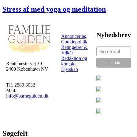
Stress af med yoga og meditation
Nyhedsbrev
Annoncering
Cookiepolitik
Betingelser &
Vilkår
Redaktion og
Rentemestervej 39
kontakt
2400 København NV
Ejerskab
Tlf. 2589 3032
Mail:
info@barneguiden.dk
Søgefelt