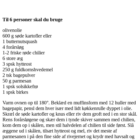
Til 6 personer skal du bruge
olivenolie
600 g søde kartofler eller
1 butternutsquash
4 forårsløg
1-2 friske røde chilier
6 store æg
3 spsk hytteost
250 g fuldkornshvedemel
2 tsk bagepulver
50 g parmesan
1 spsk solsikkefrø
1 spsk birkes
Varm ovnen op til 180°. Beklæd en muffinsform med 12 huller med
bagepapir, pensl dem hver især med lidt køkkenrulle dyppet i olie.
Skræl de søde kartofler og knus eller riv dem groft ned i en stor skål.
Rens forårsløgene og skær dem i tynde skiver sammen med chilien,
kom dem op i skålen, men stil halvdelen af chilien til side først. Slå
æggene ud i skålen, tilsæt hytteost og mel, riv det meste af
parmesanen i på den fine side af rivejernet og krydr med havsalt og