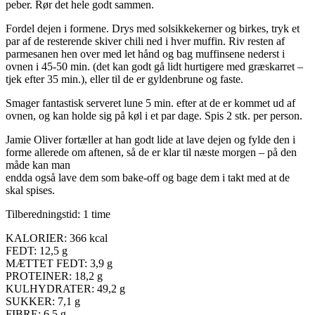
peber. Rør det hele godt sammen.
Fordel dejen i formene. Drys med solsikkekerner og birkes, tryk et
par af de resterende skiver chili ned i hver muffin. Riv resten af
parmesanen hen over med let hånd og bag muffinsene nederst i
ovnen i 45-50 min. (det kan godt gå lidt hurtigere med græskarret –
tjek efter 35 min.), eller til de er gyldenbrune og faste.
Smager fantastisk serveret lune 5 min. efter at de er kommet ud af
ovnen, og kan holde sig på køl i et par dage. Spis 2 stk. per person.
Jamie Oliver fortæller at han godt lide at lave dejen og fylde den i
forme allerede om aftenen, så de er klar til næste morgen – på den
måde kan man
endda også lave dem som bake-off og bage dem i takt med at de
skal spises.
Tilberedningstid: 1 time
KALORIER: 366 kcal
FEDT: 12,5 g
MÆTTET FEDT: 3,9 g
PROTEINER: 18,2 g
KULHYDRATER: 49,2 g
SUKKER: 7,1 g
FIBRE: 6,5 g