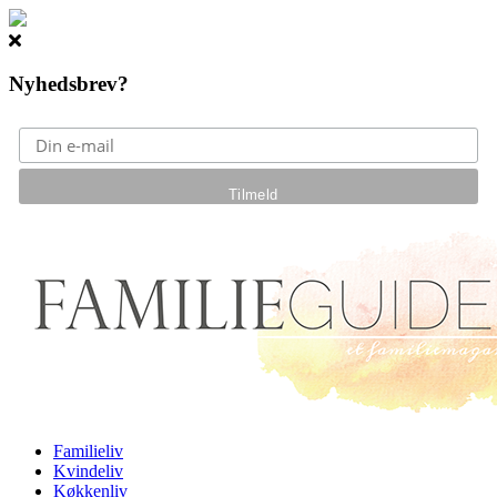
Nyhedsbrev?
Gå til hovedindhold
Familieliv
Kvindeliv
Køkkenliv