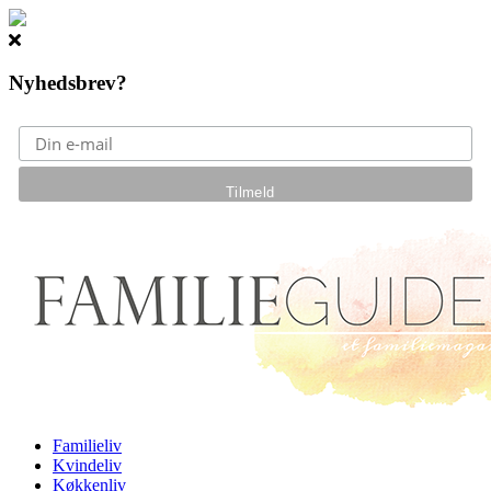
Nyhedsbrev?
Gå til hovedindhold
Familieliv
Kvindeliv
Køkkenliv