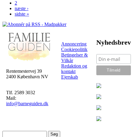
2
Sider
næste ›
sidste »
Nyhedsbrev
Annoncering
Cookiepolitik
Betingelser &
Vilkår
Redaktion og
Rentemestervej 39
kontakt
2400 København NV
Ejerskab
Tlf. 2589 3032
Mail:
info@barneguiden.dk
Søg