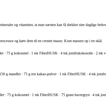
, mineraler og vitaminer, at man næsten kan få dækket sine daglige beho
processor og køre dem til en cremet masse. Kom massen op i en skål.
er ∙ 75 g kokosmel ∙ 1 tsk FiberHUSK ∙ 4 tsk jomfrukokosolie ∙ 2 tsk v
 150 g mandler ∙ 75 g ren kakao-pulver ∙ 1 tsk FiberHUSK ∙ 4 tsk jomfru
ler ∙ 75 g kokosmel ∙ 1 tsk FiberHUSK ∙ 75 gram havregryn ∙ 4 tsk jomf