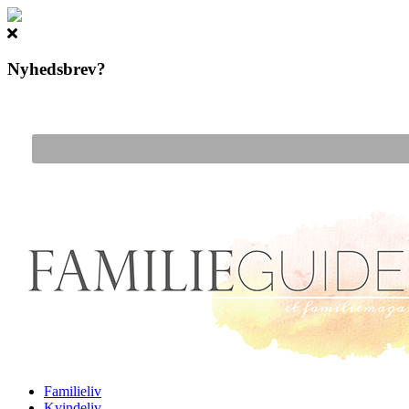
Nyhedsbrev?
Gå til hovedindhold
Familieliv
Kvindeliv