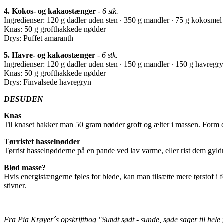
4. Kokos- og kakaostænger
-
6 stk.
Ingredienser: 120 g dadler uden sten ∙ 350 g mandler ∙ 75 g kokosmel 
Knas: 50 g grofthakkede nødder
Drys: Puffet amaranth
5. Havre- og kakaostænger
-
6 stk.
Ingredienser: 120 g dadler uden sten ∙ 150 g mandler ∙ 150 g havregry
Knas: 50 g grofthakkede nødder
Drys: Finvalsede havregryn
DESUDEN
Knas
Til knaset hakker man 50 gram nødder groft og ælter i massen. Form de
Tørristet hasselnødder
Tørrist hasselnødderne på en pande ved lav varme, eller rist dem gyld
Blød masse?
Hvis energistængerne føles for bløde, kan man tilsætte mere tørstof i 
stivner.
Fra Pia Krøyer´s opskriftbog "Sundt sødt - sunde, søde sager til hele