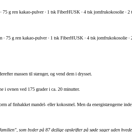
∙ 75 g ren kakao-pulver ∙ 1 tsk FiberHUSK ∙ 4 tsk jomfrukokosolie ∙ 2 t
n ∙ 75 g ren kakao-pulver ∙ 1 tsk FiberHUSK ∙ 4 tsk jomfrukokosolie ∙ 2
refter massen til stænger, og vend dem i drysset.
ne i ovnen ved 175 grader i ca. 20 minutter.
form af finhakket mandel- eller kokosmel. Men da energistængerne indeho
 familien", som byder på 87 dejlige opskrifter på søde sager uden hvede