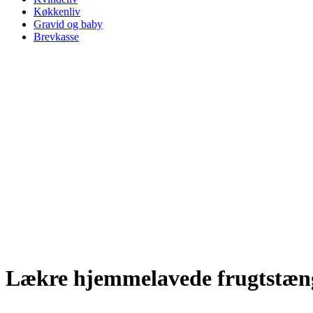
Køkkenliv
Gravid og baby
Brevkasse
Lækre hjemmelavede frugtstæn